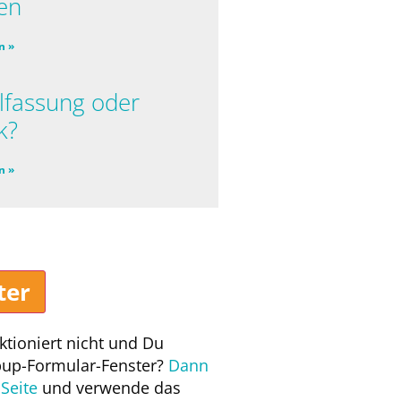
en
n »
lfassung oder
k?
n »
ter
ktioniert nicht und Du
pup-Formular-Fenster?
Dann
Seite
und verwende das