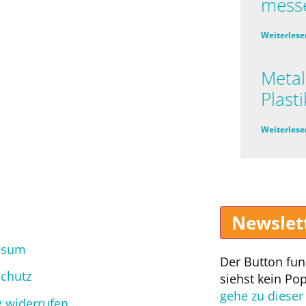
mess
Weiterlese
Metal
Plasti
Weiterlese
Newslet
ssum
Der Button fun
chutz
siehst kein Po
gehe zu dieser 
g widerrufen