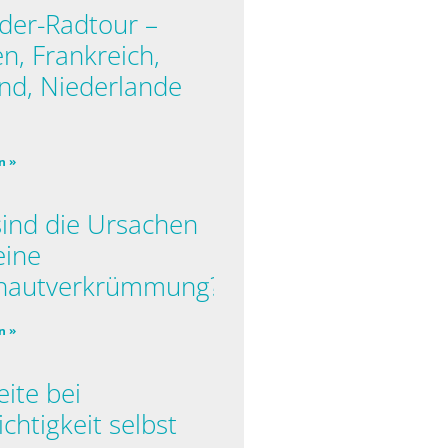
der-Radtour –
en, Frankreich,
nd, Niederlande
n »
ind die Ursachen
eine
hautverkrümmung?
n »
ite bei
ichtigkeit selbst