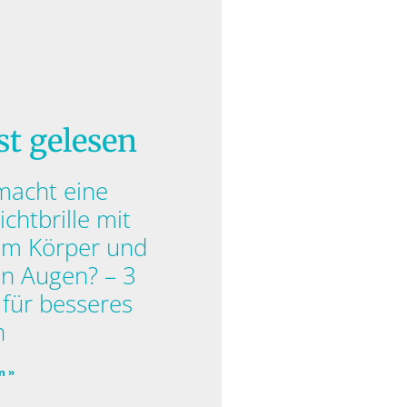
st gelesen
macht eine
ichtbrille mit
em Körper und
n Augen? – 3
 für besseres
n
n »