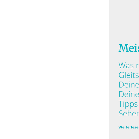
Mei
Was 
Gleits
Dein
Deine
Tipps
Sehe
Weiterlese