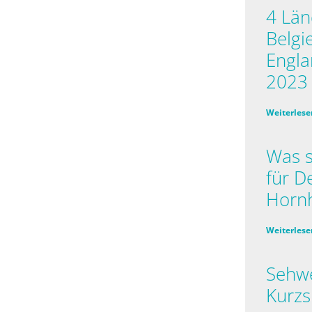
4 Län
Belgi
Engla
2023
Weiterlese
Was s
für D
Horn
Weiterlese
Sehwe
Kurzs